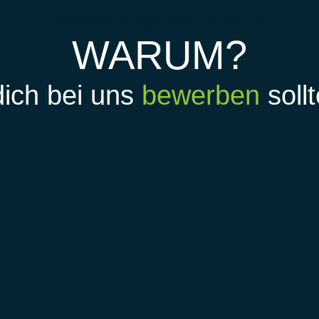
[confetti-fall-animation delay="1" time="5"]
WARUM?
ich bei uns
bewerben
sollt